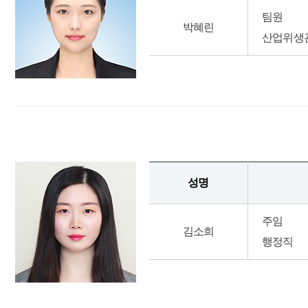
팀원
박혜린
산업위생
성명
주임
김소희
행정직