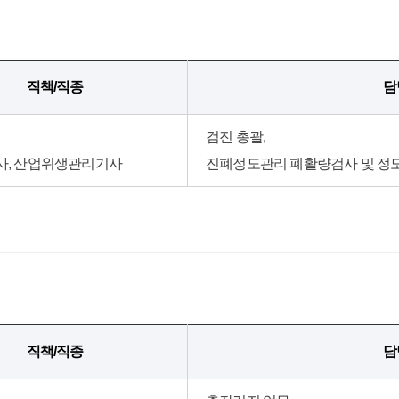
직책/직종
담
검진 총괄,
사, 산업위생관리기사
진폐정도관리 폐활량검사 및 정
직책/직종
담