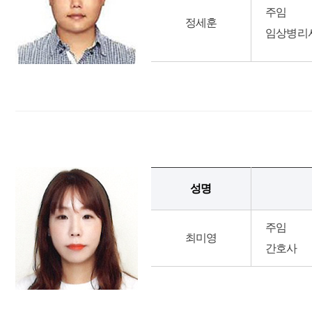
주임
정세훈
임상병리
성명
주임
최미영
간호사