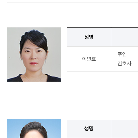
성명
주임
이연효
간호사
성명