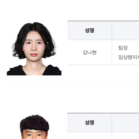
성명
팀장
강나현
임상병리
성명