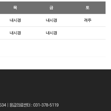
목
금
토
내시경
내시경
격주
내시경
내시경
34│응급의료센터 : 031-378-5119