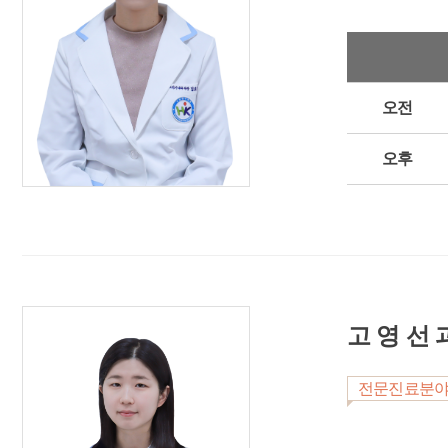
오전
오후
고 영 선 
전문진료분