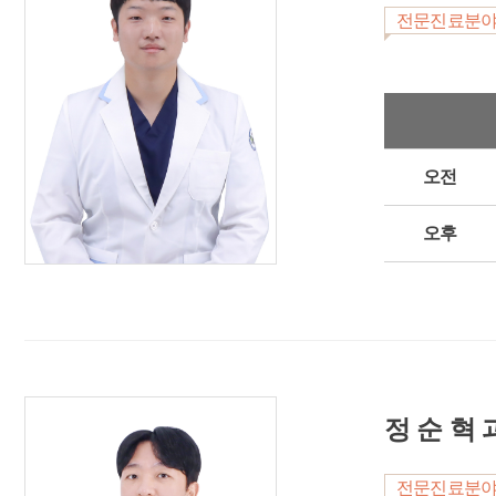
전문진료분
오전
오후
정 순 혁 
전문진료분