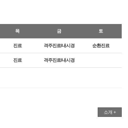
목
금
토
진료
격주진료/내시경
순환진료
진료
격주진료/내시경
소개 +