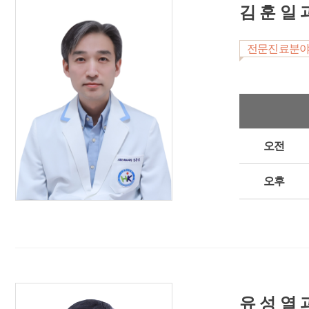
김 훈 일 
전문진료분
오전
오후
유 성 열 