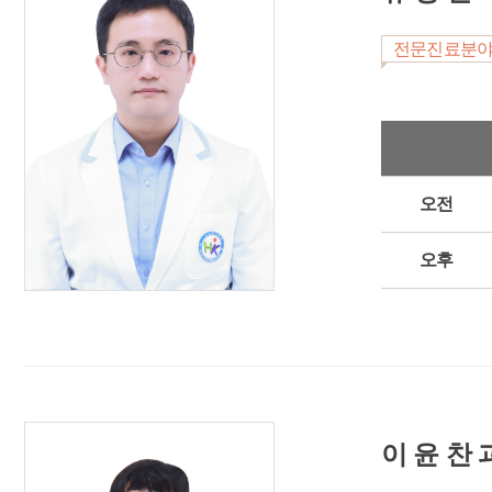
전문진료분
오전
오후
이 윤 찬 