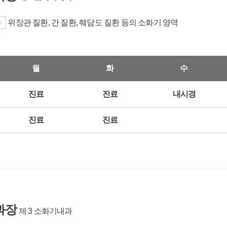
야
위장관 질환, 간 질환, 췌담도 질환 등의 소화기 영역
월
화
수
진료
진료
내시경
진료
진료
과장
제 3 소화기내과