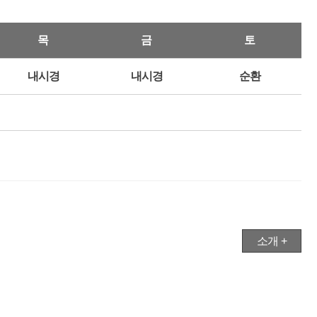
목
금
토
내시경
내시경
순환
소개 +