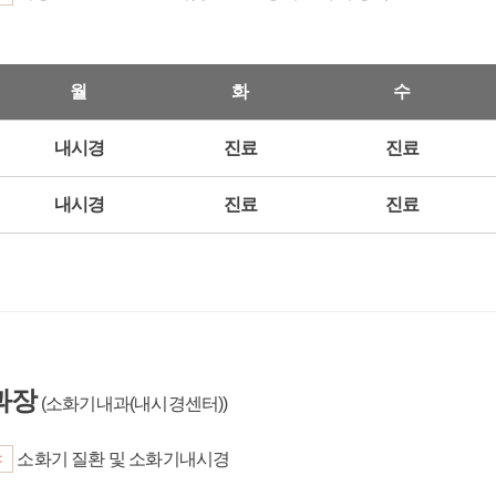
월
화
수
내시경
진료
진료
내시경
진료
진료
과장
(소화기내과(내시경센터))
야
소화기 질환 및 소화기내시경