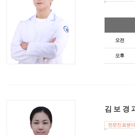
오전
오후
김 보 경 
전문진료분