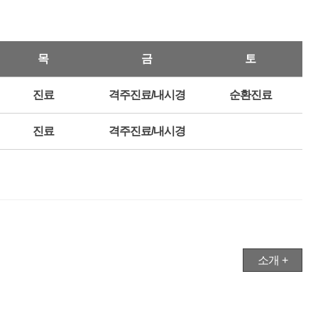
목
금
토
진료
격주진료/내시경
순환진료
진료
격주진료/내시경
소개 +