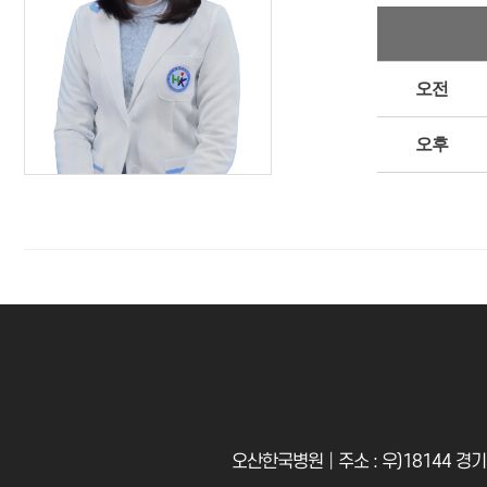
오전
오후
오산한국병원│주소 : 우)18144 경기도