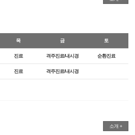
목
금
토
진료
격주진료/내시경
순환진료
진료
격주진료/내시경
소개 +