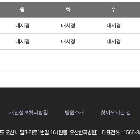
월
화
수
내시경
내시경
내시경
내시경
내시경
내시경
개인정보처리방침
병원소개
찾아오시는 길
 오산시 밀머리로1번길 16 (원동, 오산한국병원)│대표전화 : 1566-35