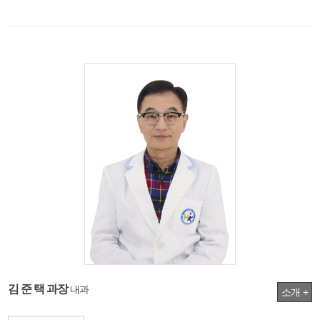
김 준 택 과장
내과
소개 +