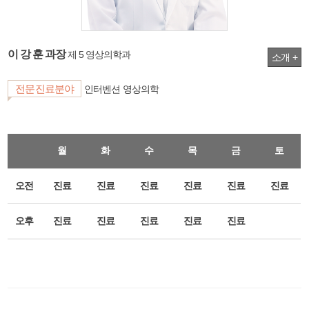
이 강 훈 과장
제 5 영상의학과
소개 +
전문진료분야
인터벤션 영상의학
월
화
수
목
금
토
오전
진료
진료
진료
진료
진료
진료
오후
진료
진료
진료
진료
진료