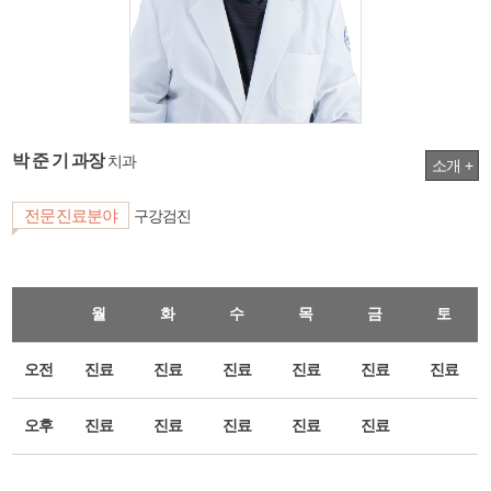
박 준 기 과장
치과
소개 +
전문진료분야
구강검진
월
화
수
목
금
토
오전
진료
진료
진료
진료
진료
진료
오후
진료
진료
진료
진료
진료