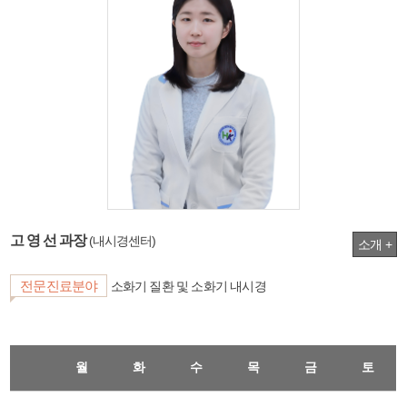
고 영 선 과장
(내시경센터)
소개 +
전문진료분야
소화기 질환 및 소화기 내시경
월
화
수
목
금
토