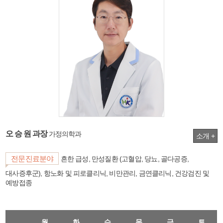
오 승 원 과장
가정의학과
소개 +
전문진료분야
흔한 급성, 만성질환 (고혈압, 당뇨, 골다공증,
대사증후군), 항노화 및 피로클리닉, 비만관리, 금연클리닉, 건강검진 및
예방접종
월
화
수
목
금
토