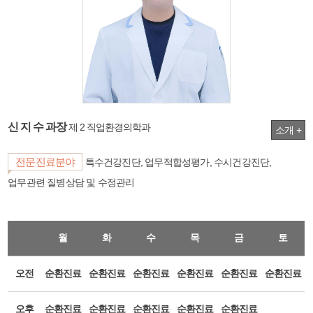
신 지 수 과장
제 2 직업환경의학과
소개 +
전문진료분야
특수건강진단, 업무적합성평가, 수시건강진단,
업무관련 질병상담 및 수정관리
월
화
수
목
금
토
오전
순환진료
순환진료
순환진료
순환진료
순환진료
순환진료
오후
순환진료
순환진료
순환진료
순환진료
순환진료