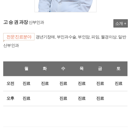
고 승 권 과장
산부인과
소개 +
전문진료분야
갱년기장애, 부인과수술, 부인암, 피임, 월경이상, 일반
산부인과
월
화
수
목
금
토
오전
진료
진료
진료
진료
진료
진료
오후
진료
진료
진료
진료