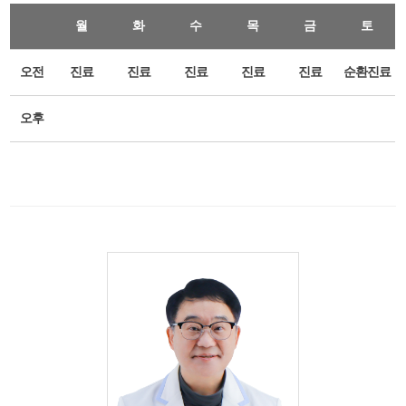
월
화
수
목
금
토
오전
진료
진료
진료
진료
진료
순환진료
오후