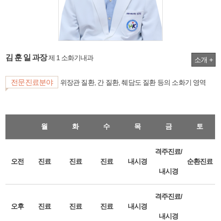
김 훈 일 과장
제 1 소화기내과
소개 +
전문진료분야
위장관 질환, 간 질환, 췌담도 질환 등의 소화기 영역
월
화
수
목
금
토
격주진료/
오전
진료
진료
진료
내시경
순환진료
내시경
격주진료/
오후
진료
진료
진료
내시경
내시경