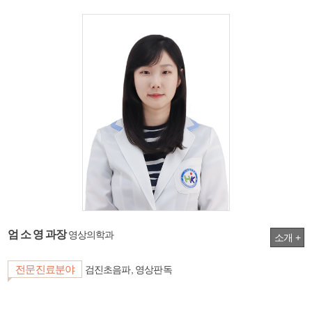
엄 소 영 과장
영상의학과
소개 +
전문진료분야
검진초음파, 영상판독