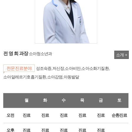
전 영 희 과장
소아청소년과
소개 +
전문진료분야
성조숙증,저신장,소아비만,소아소화기질환,
소아알레르기호흡기질환,소아감염,아동발달
월
화
수
목
금
토
오전
진료
진료
진료
진료
진료
순환진료
오후
진료
진료
진료
진료
진료