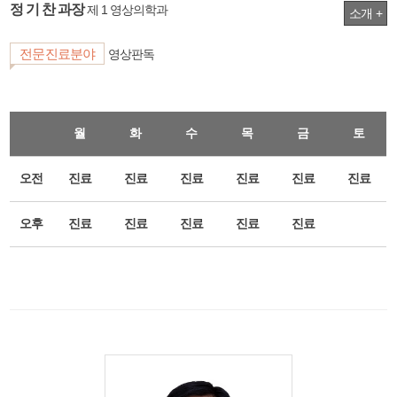
정 기 찬 과장
제 1 영상의학과
소개 +
전문진료분야
영상판독
월
화
수
목
금
토
오전
진료
진료
진료
진료
진료
진료
오후
진료
진료
진료
진료
진료