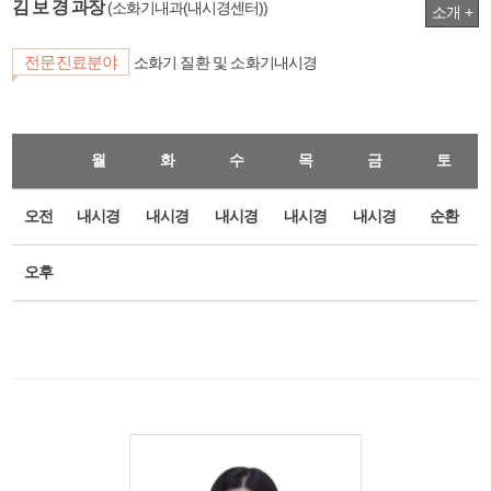
김 보 경 과장
(소화기내과(내시경센터))
소개 +
전문진료분야
소화기 질환 및 소화기내시경
월
화
수
목
금
토
오전
내시경
내시경
내시경
내시경
내시경
순환
오후