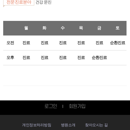
전문진료분야
건강 문진
월
화
수
목
금
토
오전
진료
진료
진료
진료
진료
순환진료
오후
진료
진료
진료
진료
순환진료
로그인
회원가입
개인정보처리방침
병원소개
찾아오시는 길