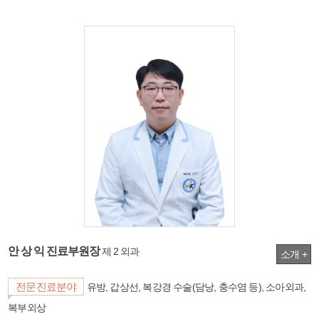
안 상 익 진료부원장
제 2 외과
소개 +
전문진료분야
유방, 갑상선, 복강경 수술(담낭, 충수염 등), 소아외과,
복부외상