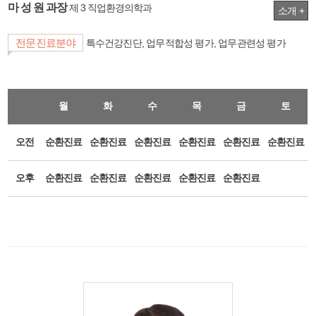
마 성 원 과장
제 3 직업환경의학과
소개 +
전문진료분야
특수건강진단, 업무적합성 평가, 업무관련성 평가
월
화
수
목
금
토
오전
순환진료
순환진료
순환진료
순환진료
순환진료
순환진료
오후
순환진료
순환진료
순환진료
순환진료
순환진료