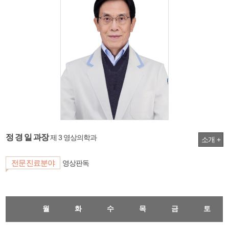
정 경 일 과장
제 3 영상의학과
소개 +
전문진료분야
영상판독
월
화
수
목
금
토