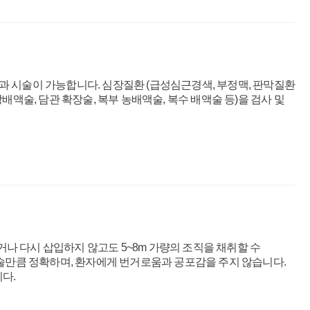
 시술이 가능합니다. 심장질환 (급성심근경색, 부정맥, 판막질환
낭배액술, 담관 확장술, 복부 농배액술, 복수 배액술 등)을 검사 및
 빼거나 다시 삽입하지 않고도 5~8m 가량의 조직을 채취할 수
수술만큼 정확하며, 환자에게 번거로움과 공포감을 주지 않습니다.
다.