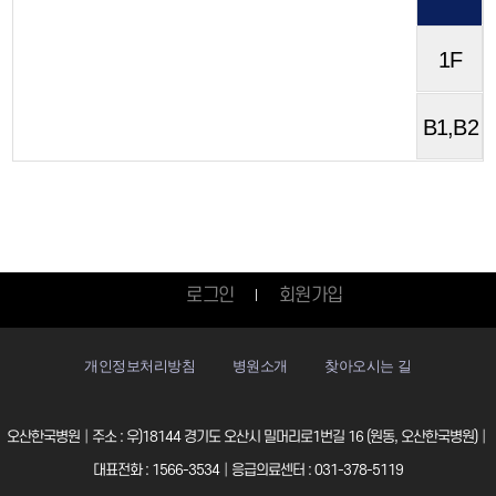
1F
B1,B2
로그인
회원가입
개인정보처리방침
병원소개
찾아오시는 길
오산한국병원│주소 : 우)18144 경기도 오산시 밀머리로1번길 16 (원동, 오산한국병원)│
대표전화 : 1566-3534│응급의료센터 : 031-378-5119