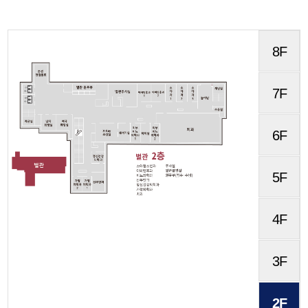
8F
7F
6F
5F
4F
3F
2F