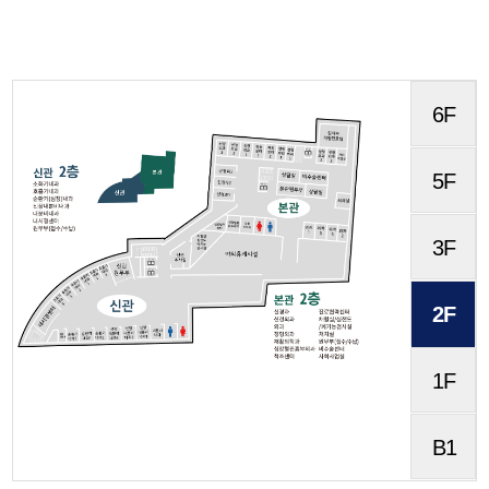
6F
5F
3F
2F
1F
B1