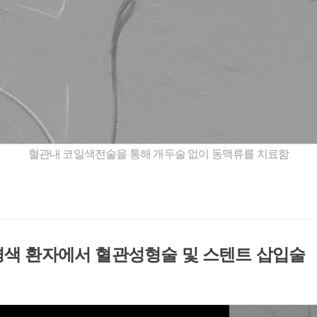
혈관내 코일색전술을 통해 개두술 없이 동맥류를 치료함
경색 환자에서 혈관성형술 및 스텐트 삽입술