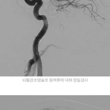
뇌혈관조영술로 동맥류에 대해 정밀검사