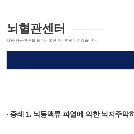
뇌혈관센터
─────
사랑·감동·행복을 드리는 오산 한국병원이 되겠습니다.
증례 1. 뇌동맥류 파열에 의한 뇌지주
●