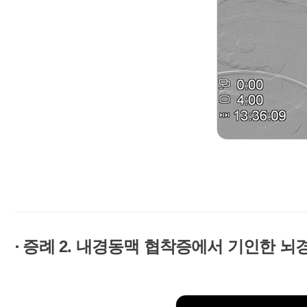
증례 2. 내경동맥 협착증에서 기인한 뇌
●