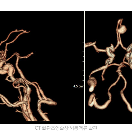
CT 혈관조영술상 뇌동맥류 발견