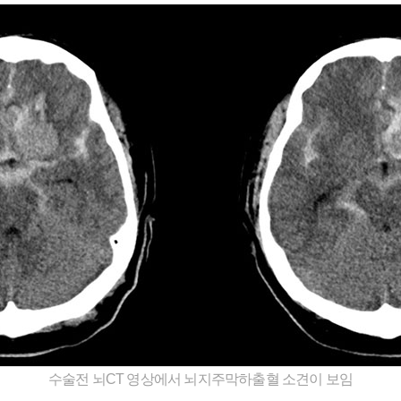
수술전 뇌CT 영상에서 뇌지주막하출혈 소견이 보임