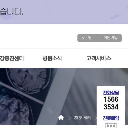
로그인
회원가입
건강증진센터
병원소식
고객서비스
전화상담
1566
3534
전문센터
뇌혈관센터
진료예약