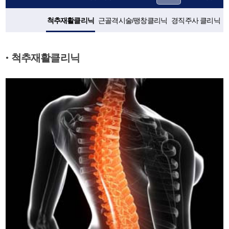
척추재활클리닉
근골격시술/팽창클리닉
경직주사 클리닉
척추재활클리닉
●