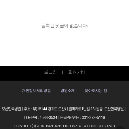
등록된 댓글이 없습니다.
로그인
회원가입
개인정보처리방침
병원소개
찾아오시는 길
오산한국병원│주소 : 우)18144 경기도 오산시 밀머리로1번길 16 (원동, 오산한국병원)│
대표전화 : 1566-3534│응급의료센터 : 031-378-5119
COPYRIGHT (C) 2016 OSAN HANKOOK HOSPITAL. ALL RIGHTS RESERVED