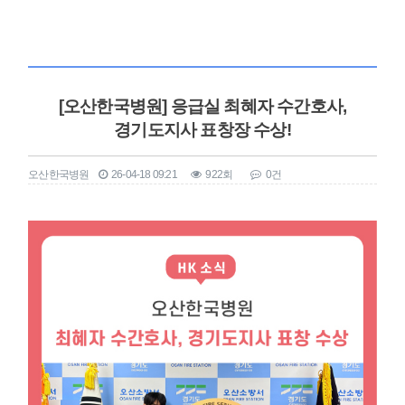
[오산한국병원] 응급실 최혜자 수간호사,
경기도지사 표창장 수상!
오산한국병원
26-04-18 09:21
922회
0건
본문