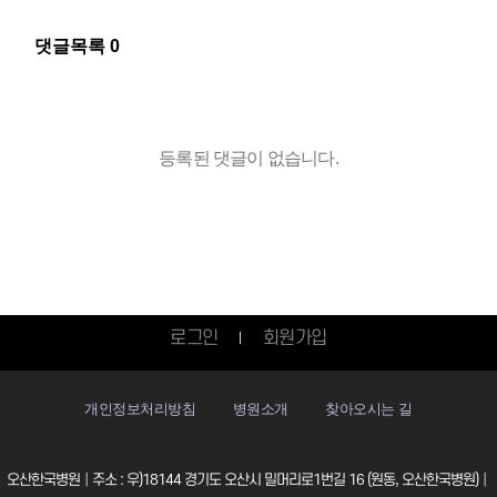
댓글목록
0
등록된 댓글이 없습니다.
로그인
회원가입
개인정보처리방침
병원소개
찾아오시는 길
오산한국병원│주소 : 우)18144 경기도 오산시 밀머리로1번길 16 (원동, 오산한국병원)│